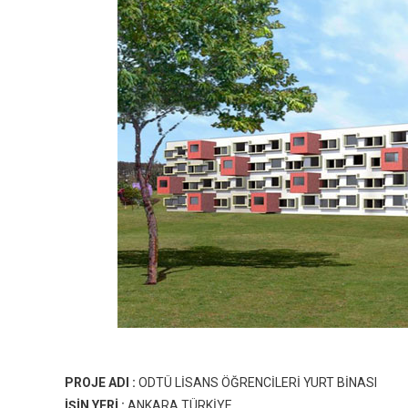
PROJE ADI :
ODTÜ LİSANS ÖĞRENCİLERİ YURT BİNASI
İŞİN YERİ :
ANKARA TÜRKİYE