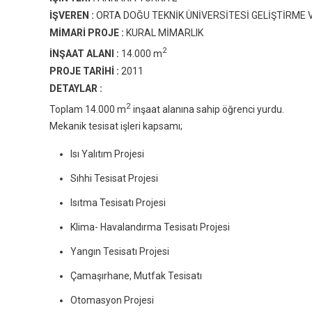
İŞVEREN :
ORTA DOĞU TEKNİK ÜNİVERSİTESİ GELİŞTİRME 
MİMARİ PROJE :
KURAL MİMARLIK
2
İNŞAAT ALANI :
14.000 m
PROJE TARİHİ :
2011
DETAYLAR :
2
Toplam 14.000 m
inşaat alanına sahip öğrenci yurdu.
Mekanik tesisat işleri kapsamı;
Isı Yalıtım Projesi
Sıhhi Tesisat Projesi
Isıtma Tesisatı Projesi
Klima- Havalandırma Tesisatı Projesi
Yangın Tesisatı Projesi
Çamaşırhane, Mutfak Tesisatı
Otomasyon Projesi